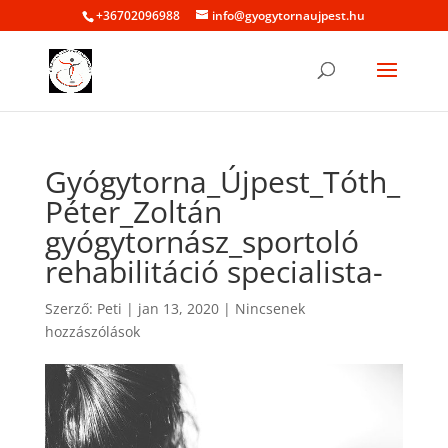
+36702096988
info@gyogytornaujpest.hu
Gyógytorna_Újpest_Tóth_
Péter_Zoltán
gyógytornász_sportoló
rehabilitáció specialista-
Szerző:
Peti
|
jan 13, 2020
|
Nincsenek
hozzászólások