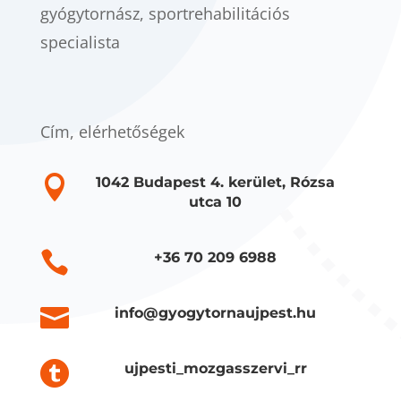
gyógytornász, sportrehabilitációs
specialista
Cím, elérhetőségek

1042 Budapest 4. kerület, Rózsa
utca 10

+36 70 209 6988

info@gyogytornaujpest.hu

ujpesti_mozgasszervi_rr