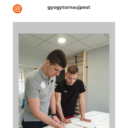

gyogytornaujpest