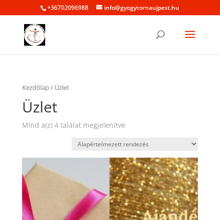
+36702096988
info@gyogytornaujpest.hu
Kezdőlap
/ Üzlet
Üzlet
Mind a(z) 4 találat megjelenítve