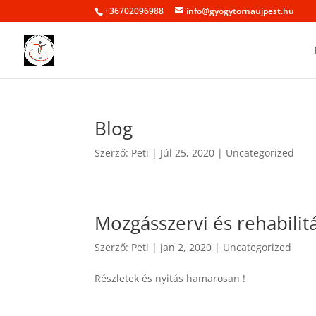
+36702096988
info@gyogytornaujpest.hu
Blog
Szerző:
Peti
|
Júl 25, 2020
|
Uncategorized
Mozgásszervi és rehabilit
Szerző:
Peti
|
jan 2, 2020
|
Uncategorized
Részletek és nyitás hamarosan !