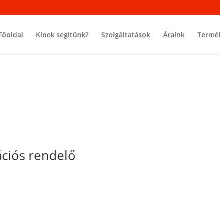
Főoldal
Kinek segítünk?
Szolgáltatások
Áraink
Termé
ációs rendelő