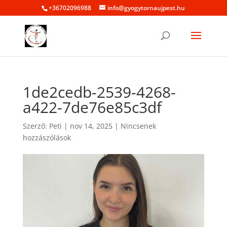
+36702096988
info@gyogytornaujpest.hu
1de2cedb-2539-4268-
a422-7de76e85c3df
Szerző:
Peti
|
nov 14, 2025
|
Nincsenek
hozzászólások