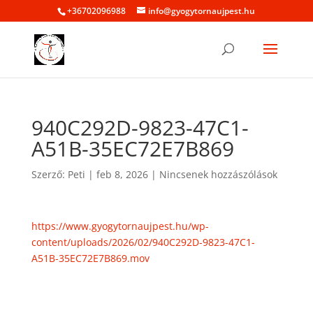
+36702096988
info@gyogytornaujpest.hu
940C292D-9823-47C1-
A51B-35EC72E7B869
Szerző:
Peti
|
feb 8, 2026
|
Nincsenek hozzászólások
https://www.gyogytornaujpest.hu/wp-
content/uploads/2026/02/940C292D-9823-47C1-
A51B-35EC72E7B869.mov