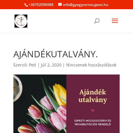
+36702096988
info@gyogytornaujpest.hu
AJÁNDÉKUTALVÁNY.
Szerző:
Peti
|
Júl 2, 2020
|
Nincsenek hozzászólások