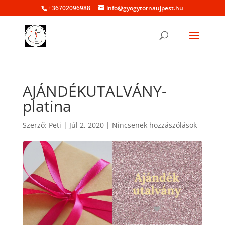
+36702096988
info@gyogytornaujpest.hu
AJÁNDÉKUTALVÁNY-
platina
Szerző:
Peti
|
Júl 2, 2020
|
Nincsenek hozzászólások