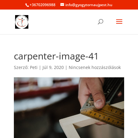
+36702096988
info@gyogytornaujpest.hu
carpenter-image-41
Szerző:
Peti
|
Júl 9, 2020
|
Nincsenek hozzászólások