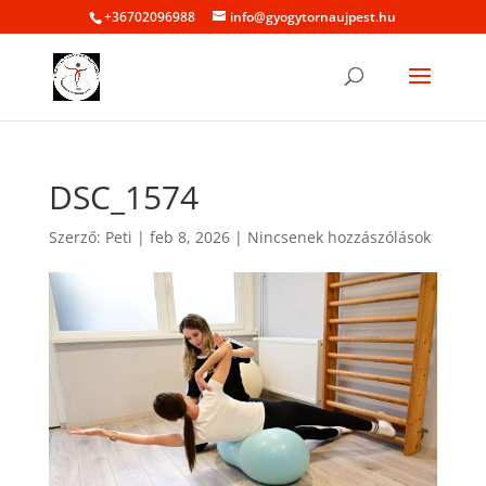
+36702096988
info@gyogytornaujpest.hu
DSC_1574
Szerző:
Peti
|
feb 8, 2026
|
Nincsenek hozzászólások