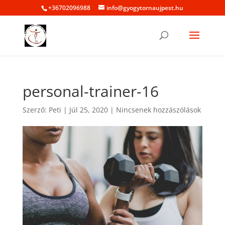
+36702096988
info@gyogytornaujpest.hu
personal-trainer-16
Szerző:
Peti
|
Júl 25, 2020
|
Nincsenek hozzászólások