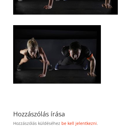
Hozzászólás írása
Hozzászólás küldéséhez
be kell jelentkezni
.