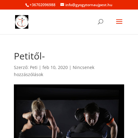
+36702096988
info@gyogytornaujpest.hu
Petitől-
Szerző:
Peti
|
feb 10, 2020
|
Nincsenek
hozzászólások