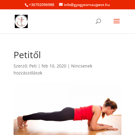
+36702096988
info@gyogytornaujpest.hu
Petitől
Szerző:
Peti
|
feb 10, 2020
|
Nincsenek
hozzászólások