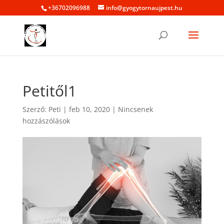
+36702096988
info@gyogytornaujpest.hu
Petitől1
Szerző:
Peti
|
feb 10, 2020
|
Nincsenek
hozzászólások