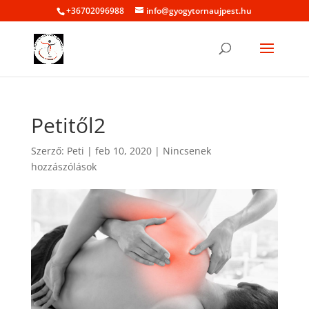
+36702096988
info@gyogytornaujpest.hu
Petitől2
Szerző:
Peti
|
feb 10, 2020
|
Nincsenek
hozzászólások