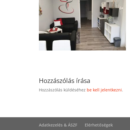
Hozzászólás írása
Hozzászólás küldéséhez
be kell jelentkezni
.
Adatkezelés & ÁSZF
Elérhetőségek