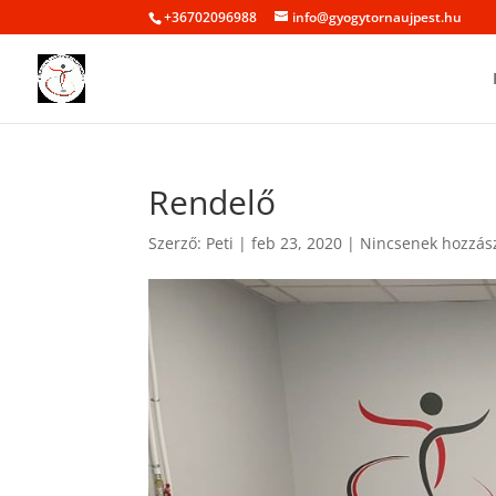
+36702096988
info@gyogytornaujpest.hu
Rendelő
Szerző:
Peti
|
feb 23, 2020
|
Nincsenek hozzás