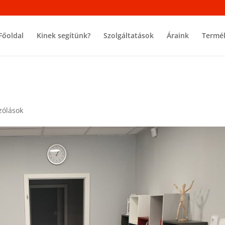
Főoldal
Kinek segítünk?
Szolgáltatások
Áraink
Termé
zólások