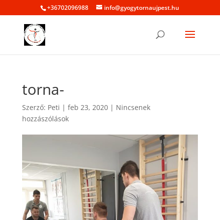
+36702096988
info@gyogytornaujpest.hu
torna-
Szerző:
Peti
|
feb 23, 2020
|
Nincsenek
hozzászólások