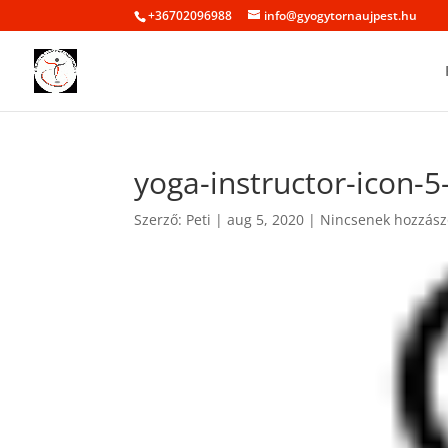
+36702096988
info@gyogytornaujpest.hu
yoga-instructor-icon-5
Szerző:
Peti
|
aug 5, 2020
|
Nincsenek hozzász