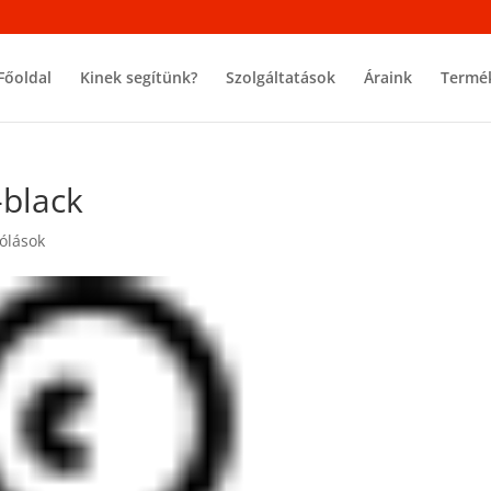
Főoldal
Kinek segítünk?
Szolgáltatások
Áraink
Termé
-black
ólások